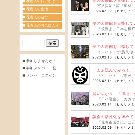
夢の図書館を目指して
花巻人のおでかけ
宮沢賢治の詩「風林」（
花巻人の生活
2023.02.22 [
ヒカリノミ
花巻人の遊び
夢の図書館を目指して
花巻人のお気に入り
「筑豊よ、日本を根底か
2023.02.19 [
ヒカリノミ
夢の図書館を目指して
イ－ハト－ヴ“愚民”さ.
2023.02.16 [
ヒカリノミ
参加しませんか？
参加メンバー一覧
「まぁ読んでみろよ」…
メンバーログイン
「イ－ハト－ヴ愚民」（
2023.02.14 [
ヒカリノミ
賢治ゆかり…「跡地」
「日ハ君臨シ カガヤキ
2023.02.14 [
ヒカリノミ
議会の活性化を求めて…
「花巻市議会は、二元代
2023.02.09 [
ヒカリノミ