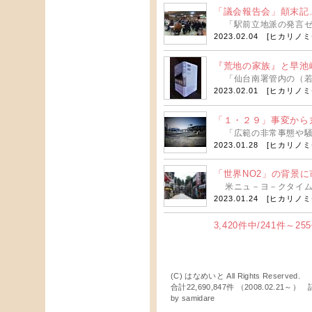
「議会報告会」顛末記
「駅前立地派の発言ゼロ
2023.02.04 [
ヒカリノミ
『荒地の家族』と早池峰
「仙台南署管内の（若林
2023.02.01 [
ヒカリノミ
「１・２９」事変から丸
「広範の非常事態や騒乱
2023.01.28 [
ヒカリノミ
「世界NO2」の背景に
米ニュ－ヨ－クタイムズ
2023.01.24 [
ヒカリノミ
3,420件中/241件～2
(C) はなめいと All Rights Reserved.
合計22,690,847件 （2008.02.21～
by
samidare