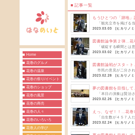
記事一覧
もうひとつの「跡地」
「観光立市を掲げる当市
2023.03.03 [
ヒカリノミ
図書館論争第２弾…花巻
「破綻する瞬間とは意外
2023.03.02 [
ヒカリノミ
Home
花巻のグルメ
図書館論戦がスタ－ト
市民の意見が二分される
花巻の温泉
2023.02.28 [
ヒカリノミ
花巻の祭り/イベント
花巻のショップ
夢の図書館を目指して
「本日の演奏は賢治さん
花巻の風景
2023.02.26 [
ヒカリノミ
花巻の商売
花巻の人々
えっ、なぜ！！…花巻市
「出生数が４５７人だっ
花巻のいろいろ
2023.02.24 [
ヒカリノミ
花巻人の学び