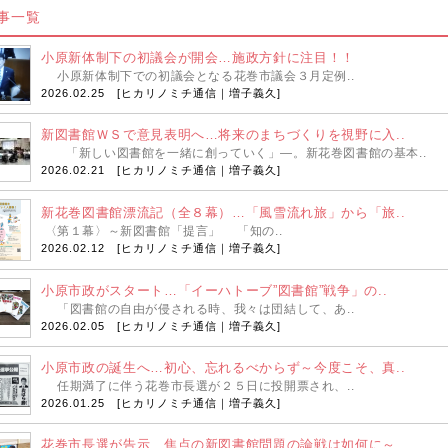
事一覧
小原新体制下の初議会が開会…施政方針に注目！！
小原新体制下での初議会となる花巻市議会３月定例..
2026.02.25 [
ヒカリノミチ通信｜増子義久
]
新図書館ＷＳで意見表明へ…将来のまちづくりを視野に入..
「新しい図書館を一緒に創っていく」―。新花巻図書館の基本..
2026.02.21 [
ヒカリノミチ通信｜増子義久
]
新花巻図書館漂流記（全８幕）…「風雪流れ旅」から「旅..
〈第１幕〉～新図書館「提言」 「知の..
2026.02.12 [
ヒカリノミチ通信｜増子義久
]
小原市政がスタート…「イーハトーブ”図書館”戦争」の..
「図書館の自由が侵される時、我々は団結して、あ..
2026.02.05 [
ヒカリノミチ通信｜増子義久
]
小原市政の誕生へ…初心、忘れるべからず～今度こそ、真..
任期満了に伴う花巻市長選が２５日に投開票され、..
2026.01.25 [
ヒカリノミチ通信｜増子義久
]
花巻市長選が告示…焦点の新図書館問題の論戦は如何に～..