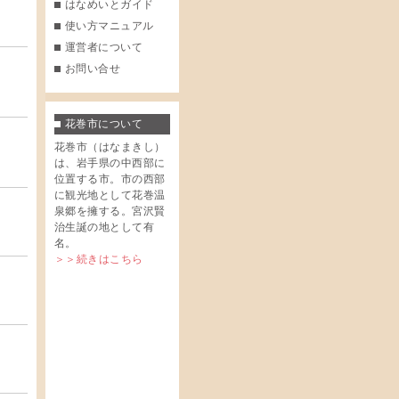
はなめいとガイド
使い方マニュアル
運営者について
お問い合せ
花巻市について
花巻市（はなまきし）
は、岩手県の中西部に
位置する市。市の西部
に観光地として花巻温
泉郷を擁する。宮沢賢
治生誕の地として有
名。
＞＞続きはこちら