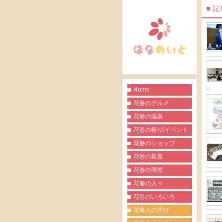
記
Home
花巻のグルメ
花巻の温泉
花巻の祭り/イベント
花巻のショップ
花巻の風景
花巻の商売
花巻の人々
花巻のいろいろ
花巻人の学び