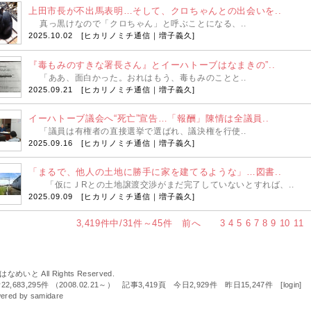
上田市長が不出馬表明…そして、クロちゃんとの出会いを..
真っ黒けなので「クロちゃん」と呼ぶことになる、..
2025.10.02 [
ヒカリノミチ通信｜増子義久
]
『毒もみのすきな署長さん』とイーハトーブはなまきの”..
「ああ、面白かった。おれはもう、毒もみのことと..
2025.09.21 [
ヒカリノミチ通信｜増子義久
]
イーハトーブ議会へ“死亡”宣告…「報酬」陳情は全議員..
「議員は有権者の直接選挙で選ばれ、議決権を行使..
2025.09.16 [
ヒカリノミチ通信｜増子義久
]
「まるで、他人の土地に勝手に家を建てるような」…図書..
「仮にＪRとの土地譲渡交渉がまだ完了していないとすれば、..
2025.09.09 [
ヒカリノミチ通信｜増子義久
]
3,419件中/31件～45件
前へ
3
4
5
6
7
8
9
10
11
 はなめいと All Rights Reserved.
22,683,295件 （2008.02.21～） 記事3,419頁 今日2,929件 昨日15,247件 [
login
]
ered by
samidare