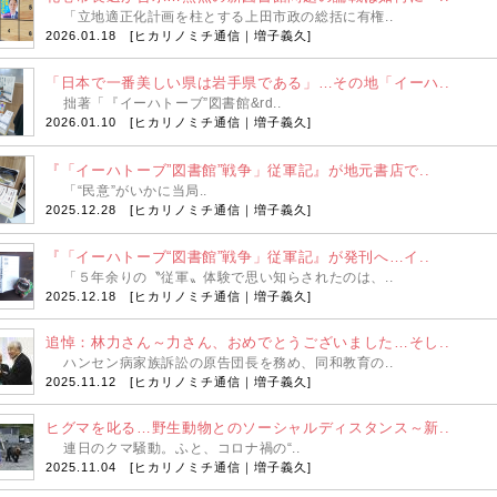
「立地適正化計画を柱とする上田市政の総括に有権..
2026.01.18 [
ヒカリノミチ通信｜増子義久
]
「日本で一番美しい県は岩手県である」…その地「イーハ..
拙著「『イーハトーブ”図書館&rd..
2026.01.10 [
ヒカリノミチ通信｜増子義久
]
『「イーハトーブ”図書館”戦争」従軍記』が地元書店で..
「“民意”がいかに当局..
2025.12.28 [
ヒカリノミチ通信｜増子義久
]
『「イーハトーブ“図書館”戦争」従軍記』が発刊へ…イ..
「５年余りの〝従軍〟体験で思い知らされたのは、..
2025.12.18 [
ヒカリノミチ通信｜増子義久
]
追悼：林力さん～力さん、おめでとうございました…そし..
ハンセン病家族訴訟の原告団長を務め、同和教育の..
2025.11.12 [
ヒカリノミチ通信｜増子義久
]
ヒグマを叱る…野生動物とのソーシャルディスタンス～新..
連日のクマ騒動。ふと、コロナ禍の“..
2025.11.04 [
ヒカリノミチ通信｜増子義久
]