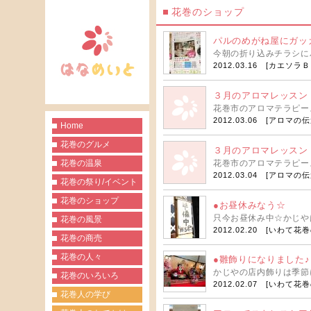
花巻のショップ
パルのめがね屋にガッ
今朝の折り込みチラシに
2012.03.16 [
カエソラＢ
３月のアロマレッスン
花巻市のアロマテラピー
2012.03.06 [
アロマの伝
Home
花巻のグルメ
３月のアロマレッスン
花巻の温泉
花巻市のアロマテラピー
2012.03.04 [
アロマの伝
花巻の祭り/イベント
花巻のショップ
●お昼休みなう☆
只今お昼休み中☆かじや
花巻の風景
2012.02.20 [
いわて花巻
花巻の商売
花巻の人々
●雛飾りになりました♪
かじやの店内飾りは季節
花巻のいろいろ
2012.02.07 [
いわて花巻
花巻人の学び