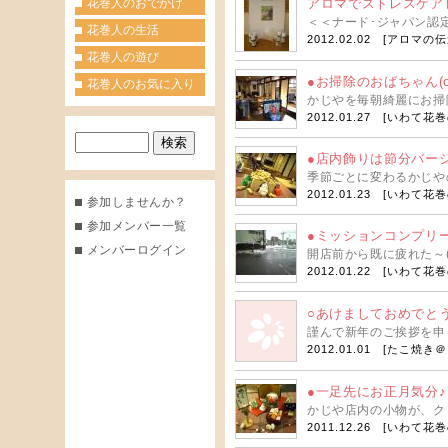
花巻人のおでかけ
アロマでストレスケア
＜＜ナード･ジャパン認
花巻人の生活
2012.02.02 [
アロマの伝
花巻人の遊び
●お掃除のおばちゃん(o^
花巻人のお気に入り
かじやを毎朝綺麗にお掃
2012.01.27 [
いわて花巻
●店内飾りは節分バー
季節ごとに変わるかじや
2012.01.23 [
いわて花巻
参加しませんか？
参加メンバー一覧
●ミッションコンプリ
メンバーログイン
開店前から既に疲れた～(
2012.01.22 [
いわて花巻
○あけましておめでと
謹んで新年のご挨拶を申
2012.01.01 [
たこ焼き＠
●一足先にお正月気分♪
かじや店内の小物が、ク
2011.12.26 [
いわて花巻