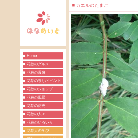
カエルのたまご
Home
花巻のグルメ
花巻の温泉
花巻の祭り/イベント
花巻のショップ
花巻の風景
花巻の商売
花巻の人々
花巻のいろいろ
花巻人の学び