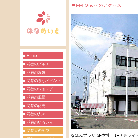
FM Oneへのアクセス
Home
花巻のグルメ
花巻の温泉
花巻の祭り/イベント
花巻のショップ
花巻の風景
花巻の商売
花巻の人々
花巻のいろいろ
花巻人の学び
なはんプラザ 3F本社 1Fサテライ