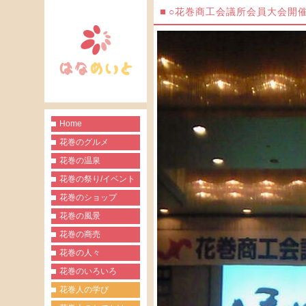
○花巻商工会議所会員大会開
Home
花巻のグルメ
花巻の温泉
花巻の祭り/イベント
花巻のショップ
花巻の風景
花巻の商売
花巻の人々
花巻のいろいろ
花巻人の学び