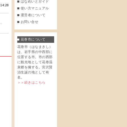
はなめいとガイド
 14:28
使い方マニュアル
運営者について
お問い合せ
.
花巻市について
花巻市（はなまきし）
は、岩手県の中西部に
位置する市。市の西部
に観光地として花巻温
泉郷を擁する。宮沢賢
治生誕の地として有
名。
＞＞続きはこちら