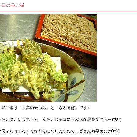
今日の昼ご飯
の昼ご飯は「山菜の天ぷら」と「ざるそば」です♪
みたいにいい天気だと、冷たいおそばに天ぷらが最高ですねー(^O^)
の天ぷらはそろそろ終わりになりますので、皆さんお早めに(^O^)/