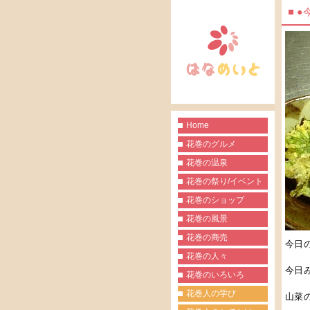
●
Home
花巻のグルメ
花巻の温泉
花巻の祭り/イベント
花巻のショップ
花巻の風景
花巻の商売
今日
花巻の人々
今日
花巻のいろいろ
花巻人の学び
山菜