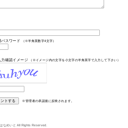
用パスワード
（※半角英数字4文字）
入力確認イメージ
（※イメージ内の文字を小文字の半角英字で入力して下さい）
※管理者の承認後に反映されます。
 はなめいと All Rights Reserved.