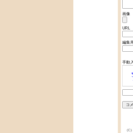
画像
URL
編集
手動
(C)