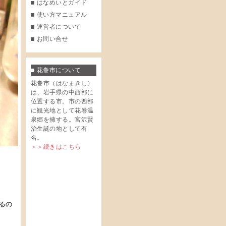
はなめいとガイド
使い方マニュアル
運営者について
お問い合せ
花巻市について
花巻市（はなまきし）
は、岩手県の中西部に
位置する市。市の西部
に観光地として花巻温
泉郷を擁する。宮沢賢
治生誕の地として有
名。
＞＞続きはこちら
るの