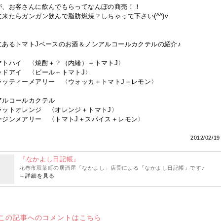
が、お客さんに飲んでもらってなんぼの商売！！
に来たらガンガン飲んで脂肪燃焼？しちゃって下さい(^^)v
にあるトマトJベースのお酒＆ノンアルコールカクテルの紹介♪
マトハイ 〈焼酎＋？（内緒）＋トマトJ〉
ッドアイ 〈ビール＋トマトJ〉
ラッティーメアリー 〈ウォッカ＋トマトJ＋レモン〉
アルコールカクテル
ラットオレンジ 〈オレンジ＋トマトJ〉
ージンメアリー 〈トマトJ＋スパイス＋レモン〉
2012/02/19
『なかよし日記帳』
花巻市双葉町の居酒屋「なかよし」店長による『なかよし日記帳』です♪
→
詳細を見る
この記事へのコメントはこちら