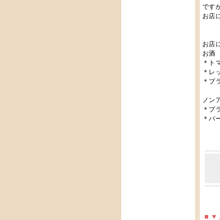
です
お店
お店
お酒
＊ト
＊レ
＊ブ
ノン
＊ブ
＊バ
▼