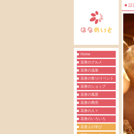
話
Home
花巻のグルメ
花巻の温泉
花巻の祭り/イベント
花巻のショップ
花巻の風景
花巻の商売
花巻の人々
花巻のいろいろ
花巻人の学び