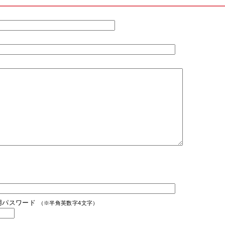
用パスワード
（※半角英数字4文字）