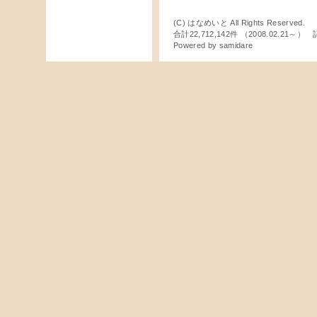
(C) はなめいと All Rights Reserved.
合計22,712,142件 （2008.02.21～
Powered by
samidare