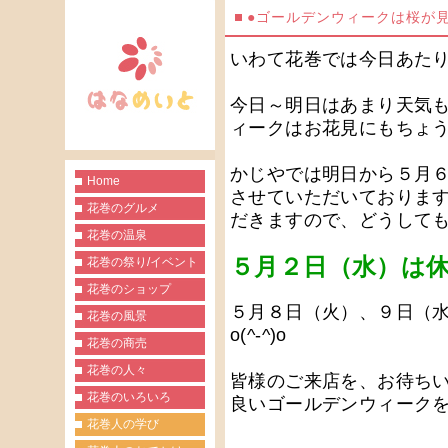
●ゴールデンウィークは桜が見
いわて花巻では今日あた
今日～明日はあまり天気
ィークはお花見にもちょ
かじやでは明日から５月
Home
させていただいておりま
花巻のグルメ
だきますので、どうして
花巻の温泉
５月２日（水）は
花巻の祭り/イベント
花巻のショップ
５月８日（火）、９日（
花巻の風景
o(^-^)o
花巻の商売
花巻の人々
皆様のご来店を、お待ちい
花巻のいろいろ
良いゴールデンウィーク
花巻人の学び