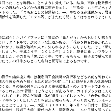
り回ったことを昨日のことのように覚えている。結局、市側は財政難
財との兼ね合いなどから取得に難色を示し、「守る会」も４年足らず
を下ろした。「まちおこしの起爆剤に」―。単なる保存運動から、賢
関係性を強調した「モデル説」がまたたく間にもてはやされるように
に紹介したガイドブックに「賢治の『黒ぶだう』からおいしい味も
というタイトルで、次のような記述がある。「花巻を舞台に書かれた
がわかり、物語が地域の人々に知られるようになりました。そして新
生しました。平成２４年（２０１２年）１２月、花巻に新しいブラン
れました。その名も『黒ぶだう牛』です。もちろん、種子まで噛んで
ぶだう』の仔牛からとった名前と肥育法によるものです」
冊子の編集協力者には花巻商工会議所や宮沢家なども名前を連ねて
筋の生家を含めた町ぐるみの賢治”利権”…これに群がる人脈の構図が
でくる。その極め付きがふるさと納税返礼品へのノミネートであろう
するこれ以上の“冒涜” （ぼうとく）があろうか。ガイドブックはこん
じられている。読んだ瞬間、体が凍りついてしまった。「自分の作品
ンド牛をつくり出したことを賢治が知ったら、きっと喜んでホッホー
ったことでしょう」―。大正７（１９１８）年５月１９日付で、賢治
農林学校（現岩手大学）時代の友人、保阪嘉内にこんな手紙を送って