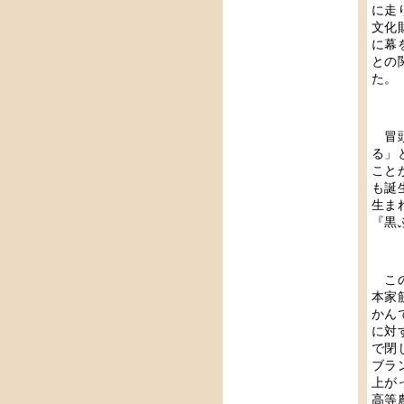
に走
文化
に幕
との
た。
冒頭
る」
こと
も誕
生ま
『黒
この
本家
かん
に対
で閉
ブラ
上が
高等