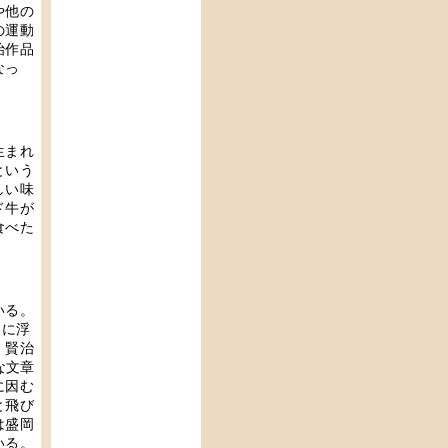
や他の
の運動
治作品
なっ
生まれ
という
しい味
ド牛が
食べた
いる。
目に浮
。賢治
な文章
に因む
と飛び
は盛岡
いる。