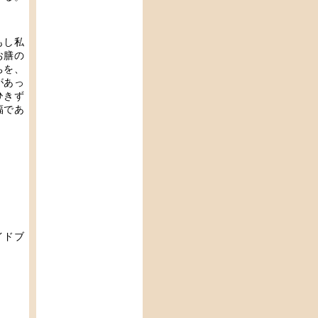
もし私
お膳の
ちを、
があっ
ひきず
福であ
イドブ