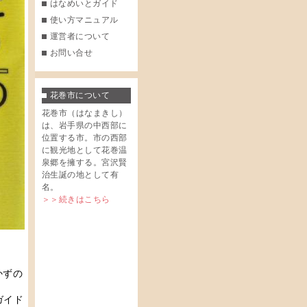
はなめいとガイド
使い方マニュアル
運営者について
お問い合せ
花巻市について
花巻市（はなまきし）
は、岩手県の中西部に
位置する市。市の西部
に観光地として花巻温
泉郷を擁する。宮沢賢
治生誕の地として有
名。
＞＞続きはこちら
かずの
」
ガイド