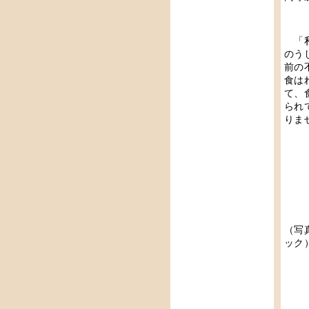
「私
のう
前の
食は
て、
られ
りま
（写
ック