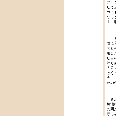
ブッ
だう
ガイ
なる
手に
世界
微に
間と
用し
た白
治も
人公
っく
会」
たの
さか
菊池
の間
守る