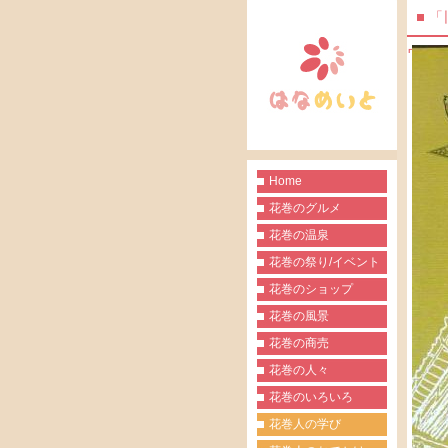
「
ウソ
Home
花巻のグルメ
花巻の温泉
花巻の祭り/イベント
花巻のショップ
花巻の風景
花巻の商売
花巻の人々
花巻のいろいろ
花巻人の学び