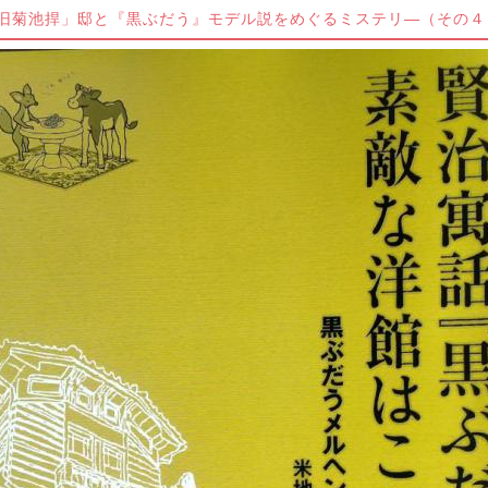
旧菊池捍」邸と『黒ぶだう』モデル説をめぐるミステリ―（その４
の上塗りと賢治“利権”！！？？