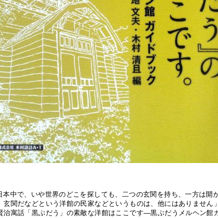
日本中で、いや世界のどこを探しても、二つの玄関を持ち、一方は開
）玄関だなどという洋館の民家などというものは、他にはありません
賢治寓話「黒ぶだう」の素敵な洋館はここです―黒ぶだうメルヘン館