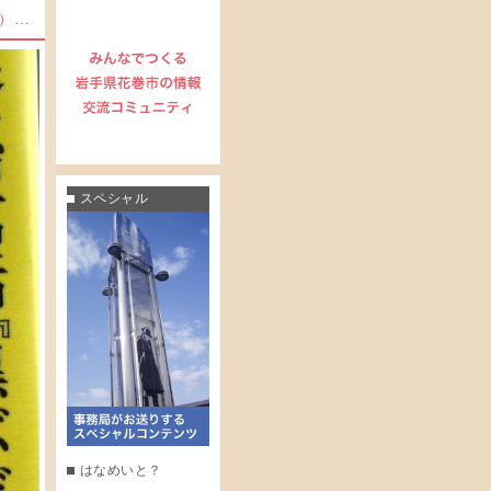
）…
スペシャル
はなめいと？