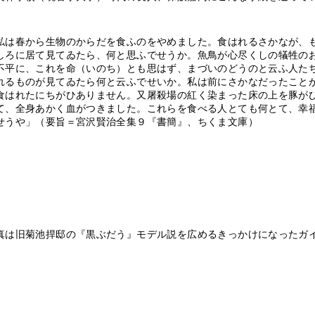
は春から生物のからだを食ふのをやめました。食はれるさかなが、
しろに居て見てゐたら、何と思ふでせうか。魚鳥が心尽くしの犠牲の
不平に、これを命（いのち）とも思はず、まづいのどうのと云ふ人た
れるものが見てゐたら何と云ふでせいか。私は前にさかなだったこと
食はれたにちがひありません。又屠殺場の紅く染まった床の上を豚が
て、全身あかく血がつきました。これらを食べる人とても何とて、幸
せうや」（要旨＝宮沢賢治全集９『書簡』、ちくま文庫）
真は旧菊池捍邸の『黒ぶだう』モデル説を広めるきっかけになったガ
）