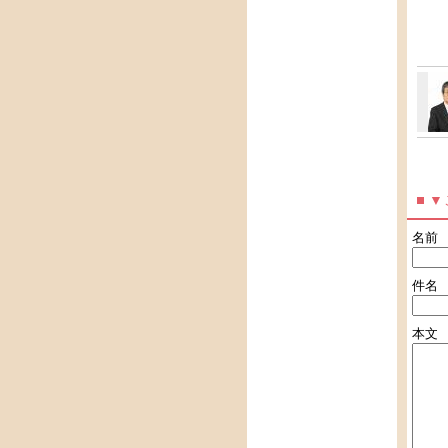
▼
名前
件名
本文