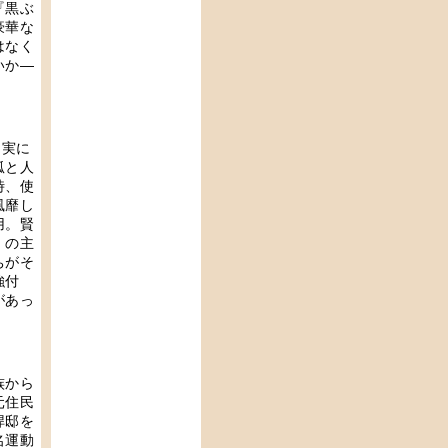
『黒ぶ
豪華な
はなく
いか―
は実に
狐と人
時、使
風靡し
用。賢
』の主
ちがそ
強付
があっ
族から
元住民
捍邸を
名運動