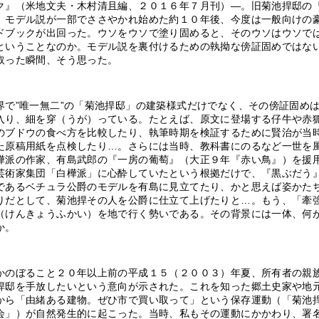
ク』（米地文夫・木村清且編、２０１６年７月刊）―。旧菊池捍邸の
』モデル説が一部でささやかれ始めた約１０年後、今度は一般向けの
ドブックが出回った。ウソをウソで塗り固めると、そのウソはウソで
ということなのか。モデル説を裏付けるための執拗な傍証固めではな
取った瞬間、そう思った。
で”唯一無二”の「菊池捍邸」の建築様式だけでなく、その傍証固め
入り、細を穿（うが）っている。たとえば、原文に登場する仔牛や赤
のブドウの食べ方を比較したり、執筆時期を検証するために賢治が当
た原稿用紙を点検したり…。さらには当時、教科書にのるなど一世を
樺派の作家、有島武郎の『一房の葡萄』（大正９年『赤い鳥』）を援
芸術家集団「白樺派」に心酔していたという根拠だけで、『黒ぶだう
であるベチュラ公爵のモデルを有島に見立てたり、かと思えば姿かた
りだとして、菊池捍その人を公爵に仕立て上げたりと…。もう、「牽
（けんきょうふかい）を地で行く勢いである。その背景には一体、何
か。
のぼること２０年以上前の平成１５（２００３）年夏、所有者の親
捍邸を手放したいという意向が示された。これを知った郷土史家や地
から「由緒ある建物。ぜひ市で買い取って」という保存運動（「菊池
会」）が自然発生的に起こった。当時、私もその運動にかかわり、署