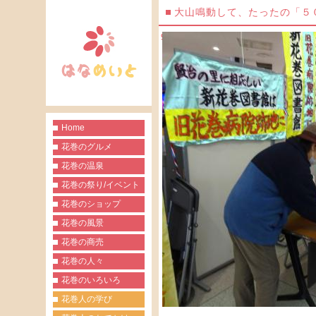
大山鳴動して、たったの「５
９，７ ４５筆…注目の新図書館
「チョットだけヨ」！！？？
Home
花巻のグルメ
花巻の温泉
花巻の祭り/イベント
花巻のショップ
花巻の風景
花巻の商売
花巻の人々
花巻のいろいろ
花巻人の学び