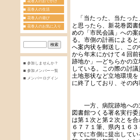
花巻人のおでかけ
花巻人の生活
「当たった、当たった
花巻人の遊び
と思ったら、新花巻図書
花巻人のお気に入り
めの「市民会議」への案
る。市側の計画によると
へ案内状を郵送し、この
から年末にかけて４回前
跡地か」―どちらかの立
参加しませんか？
している。この際の討議
参加メンバー一覧
土地形状など立地環境を
メンバーログイン
に終了しており、その内
一方、病院跡地への立
図書館つくる署名実行委
は第１次と第２次とを合
６７７１筆、県内１６３
すでに市側に提出してい