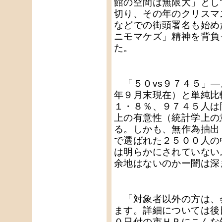
館の空間は無限大」とし
切り、その年のクリスマ
などでの街頭署名も始め
ニモマケズ」精神を背負
た。
「５０vs９７４５」―
年９月末現在）と単純比
１・８％、９７４５人は
上の有意性（統計学上の
る。しかも、無作為抽出
で選ばれた２５００人の
は明らかにされていない
余地はないのかー闇は深
「対象者以外の方は、
ます。詳細については後
０日付の市ＨＰにこんな