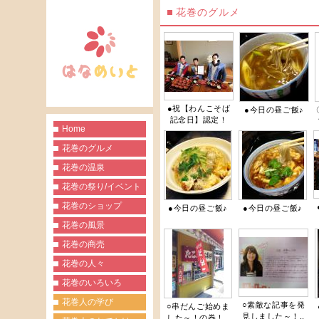
花巻のグルメ
●祝【わんこそば
●今日の昼ご飯♪
記念日】認定！
Home
花巻のグルメ
花巻の温泉
花巻の祭り/イベント
花巻のショップ
●今日の昼ご飯♪
●今日の昼ご飯♪
花巻の風景
花巻の商売
花巻の人々
花巻のいろいろ
花巻人の学び
○素敵な記事を発
○串だんご始めま
見しました～！..
した～！の巻！..