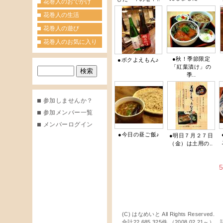
花巻人のおでかけ
花巻人の生活
花巻人の遊び
花巻人のお気に入り
●秋！季節限定
●ボクよえもん♪
「紅葉漬け」の
季..
参加しませんか？
参加メンバー一覧
メンバーログイン
●今日の昼ご飯♪
●明日７月２７日
（金）は土用の..
(C) はなめいと All Rights Reserved.
合計22,685,325件 （2008.02.21～