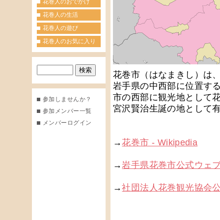
花巻人のおでかけ
花巻人の生活
花巻人の遊び
花巻人のお気に入り
花巻市（はなまきし）は
岩手県の中西部に位置す
市の西部に観光地として
参加しませんか？
宮沢賢治生誕の地として
参加メンバー一覧
メンバーログイン
→
花巻市 - Wikipedia
→
岩手県花巻市公式ウェ
→
社団法人花巻観光協会