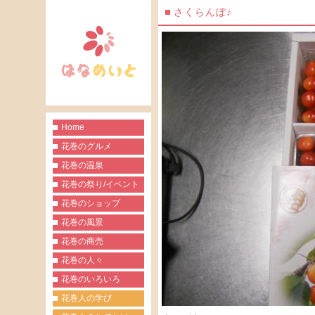
さくらんぼ♪
Home
花巻のグルメ
花巻の温泉
花巻の祭り/イベント
花巻のショップ
花巻の風景
花巻の商売
花巻の人々
花巻のいろいろ
花巻人の学び