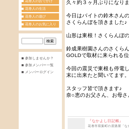
花巻人のおでかけ
久々約３ヶ月ぶりになります
花巻人の生活
今日はバイトの鈴木さん
花巻人の遊び
さくらんぼを頂きました♪
花巻人のお気に入り
山形は東根！さくらんぼ
鈴成果樹園さんのさくらん
GOLDで取材に来られる
参加しませんか？
参加メンバー一覧
今回の震災で東根も停電
メンバーログイン
末に出来たと聞いてます
スタッフ皆で頂きます♪
奈○恵のお父さん、お母さ
『なかよし日記帳』
花巻市双葉町の居酒屋「な