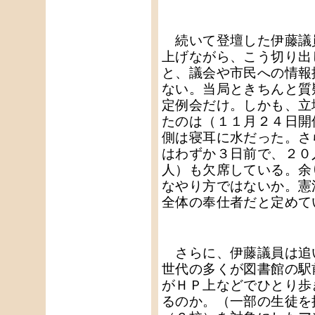
続いて登壇した伊藤議
上げながら、こう切り出
と、議会や市民への情報
ない。当局ときちんと質
定例会だけ。しかも、立
たのは（１１月２４日開
側は寝耳に水だった。さ
はわずか３日前で、２０
人）も欠席している。余
なやり方ではないか。憲
全体の奉仕者だと定めて
さらに、伊藤議員は追
世代の多くが図書館の駅
がＨＰ上などでひとり歩
るのか。（一部の生徒を