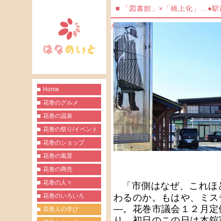
「図書館」×「橋上化」…●
から
Home
花巻のグルメ
花巻の温泉
花巻の祭り/イベント
花巻のショップ
花巻の風景
花巻の商売
花巻の人々
市側はなぜ、これほ
「
花巻のいろいろ
わるのか。もはや、ミス
―。花巻市議会１２月定
花巻人の学び
り、初日のこの日は本舘