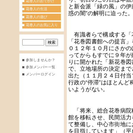
花巻人のおでかけ
と新会派「緑の風」の伊
花巻人の生活
惑の闇”の解明に迫った
花巻人の遊び
花巻人のお気に入り
有識者らで構成する「
「花巻図書館への提言」
０１２年１０月にさかの
ってからもすでに９年が
参加しませんか？
りに開かれた「新花巻図
参加メンバー一覧
で、立地場所の決定まで
メンバーログイン
出た（１１月２４日付当
行政の“停滞”はほとん
いようがない。
「将来、総合花巻病院
館を移転させ、民間活力
て整備し、中心市街地に
を目指しています」（平