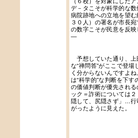
（６校）を対象にしたア
デ－タこそが科学的な数
病院跡地への立地を望む
３０人）の署名が市長宛
の数字こそが民意を反映
―
予想していた通り、上
な“禅問答”がここで登
く分からないんですよね
は“科学的”な判断を下
の価値判断が優先される
ック＝詐術については２
隠して、尻隠さず」…行
がったように見えた。