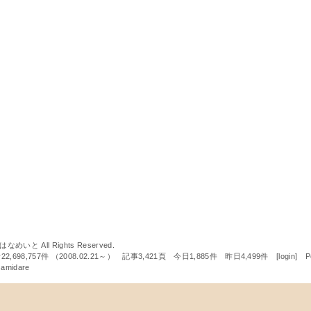
 はなめいと All Rights Reserved.
22,698,757件 （2008.02.21～） 記事3,421頁 今日1,885件 昨日4,499件 [
login
] P
samidare